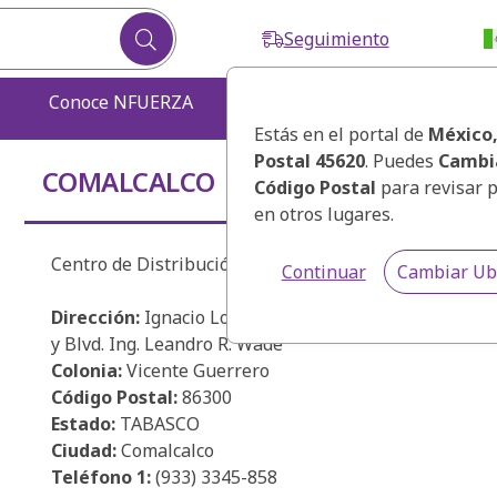
Seguimiento
Conoce NFUERZA
Destacados ZE
Estás en el portal de
México
Postal 45620
. Puedes
Cambi
COMALCALCO
Código Postal
para revisar 
en otros lugares.
Centro de Distribución Comalcalco
Continuar
Cambiar Ub
Dirección:
Ignacio Lopez Rayón # 528. Entre Emilian
y Blvd. Ing. Leandro R. Wade
Colonia:
Vicente Guerrero
Código Postal:
86300
Estado:
TABASCO
Ciudad:
Comalcalco
Teléfono 1:
(933) 3345-858