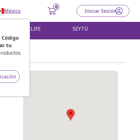
México
Iniciar Sesión
OMNILIFE
SEYTÚ
, Código
ar tu
productos
icación
o Zapata